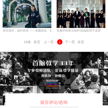
世间美好，如约而至 ——首脑就业、创业明星故事连载（五）
首脑学院再立标杆!高端前景不是梦
18条
首页
上一页
1
下一页
末页
留言评论/咨询