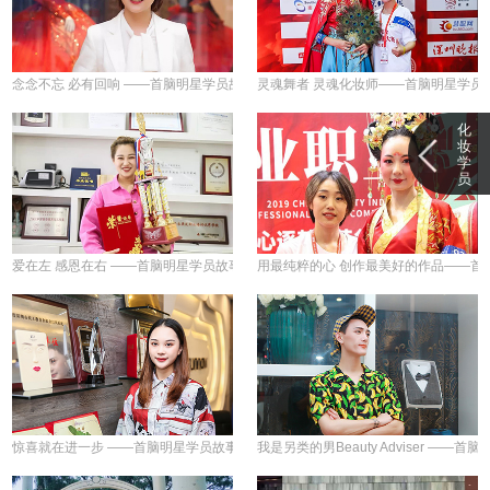
念念不忘 必有回响 ——首脑明星学员故事连载（三十九）
灵魂舞者 灵魂化妆师——首脑明星学员
化
妆
学
员
爱在左 感恩在右 ——首脑明星学员故事连载（三十七）
用最纯粹的心 创作最美好的作品——首
惊喜就在进一步 ——首脑明星学员故事连载（三十四）
我是另类的男Beauty Adviser —