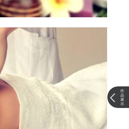
作
品
展
示