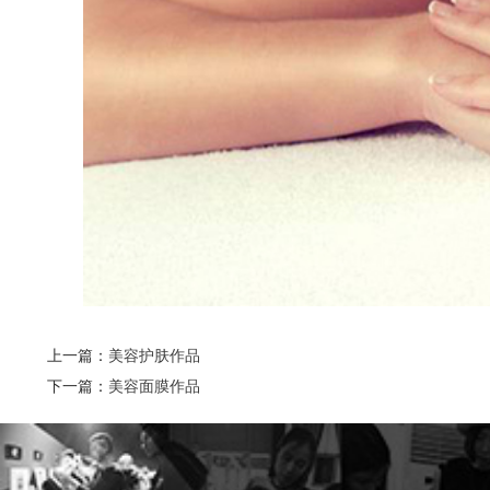
上一篇：
美容护肤作品
下一篇：
美容面膜作品