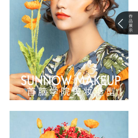
作
品
展
示